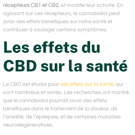
récepteurs CB1 et CB2
, et modifie leur activité. En
agissant sur ces récepteurs, le cannabidiol peut
avoir des effets bénéfiques sur notre santé et
contribuer à soulager certains symptômes.
Les effets du
CBD sur la santé
Le CBD est étudié pour
ses effets sur la santé
, qui
sont nombreux et variés. Les recherches ont montré
que le cannabidiol pourrait avoir des effets
bénéfiques dans le traitement de la douleur, de
l’anxiété, de l’épilepsie, et de certaines maladies
neurodégénératives.