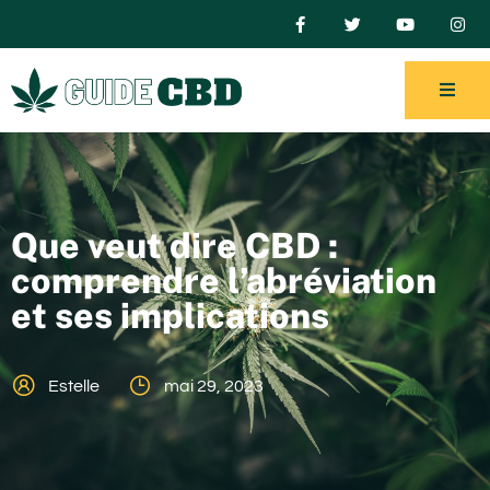
Que veut dire CBD :
comprendre l’abréviation
et ses implications
Estelle
mai 29, 2023