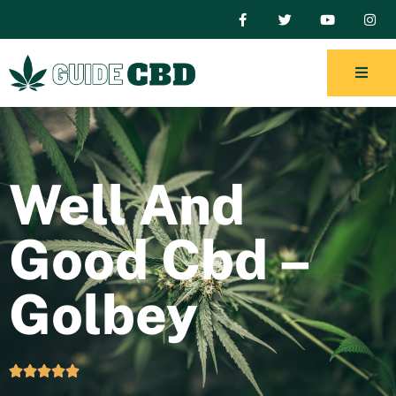
Well And
Good Cbd –
Golbey




