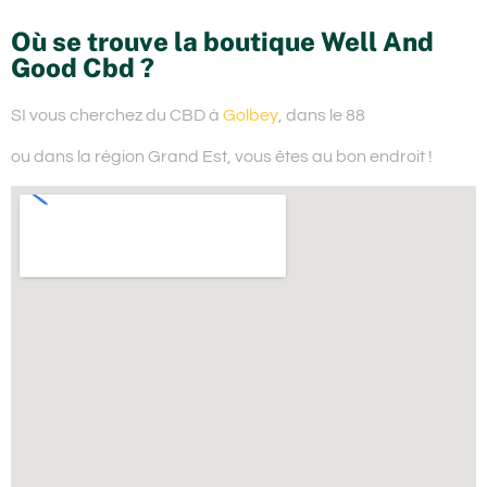
Où se trouve la boutique Well And
Good Cbd ?
SI vous cherchez du
CBD à
Golbey
, dans le 88
ou dans la région Grand Est,
vous êtes au bon endroit !