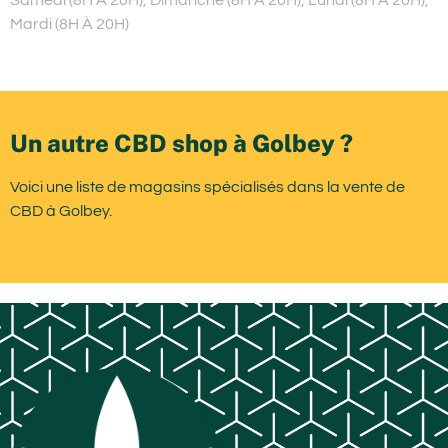
Mardi (8H À 20H)
Un autre CBD shop à Golbey ?
Voici une liste de magasins spécialisés dans la vente de
CBD à Golbey.