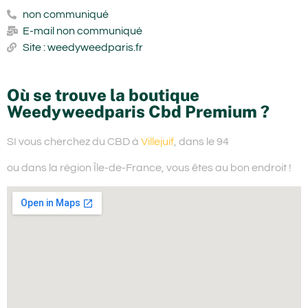
non communiqué
E-mail non communiqué
Site : weedyweedparis.fr
Où se trouve la boutique
Weedyweedparis Cbd Premium ?
SI vous cherchez du
CBD à
Villejuif
, dans le 94
ou dans la région Île-de-France,
vous êtes au bon endroit !