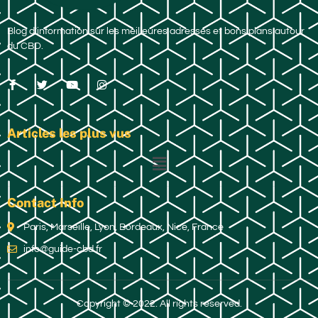
Blog d’information sur les meilleures adresses et bons plans autour
du CBD.
Articles les plus vus
Contact Info
Paris, Marseille, Lyon, Bordeaux, Nice, France
info@guide-cbd.fr
Copyright © 2022. All rights reserved.