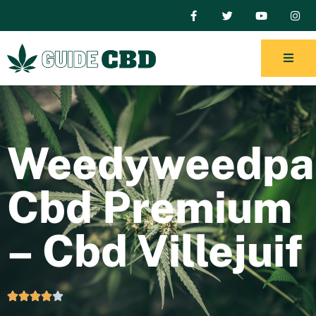
Weedyweedpar
Cbd Premium
– Cbd Villejuif




