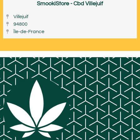
SmookiStore - Cbd Villejuif
Villejuif
94800
Île-de-France