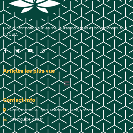
Blog d’information sur les meilleures adresses et bons plans autour
du CBD.
Articles les plus vus
Contact Info
Paris, Marseille, Lyon, Bordeaux, Nice, France
info@guide-cbd.fr