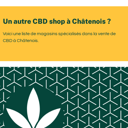
Un autre CBD shop à Châtenois ?
Voici une liste de magasins spécialisés dans la vente de
CBD à Châtenois.