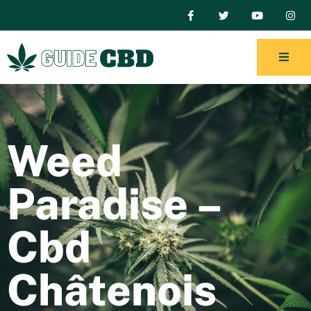
Weed
Paradise –
Cbd
Châtenois