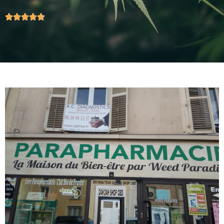




