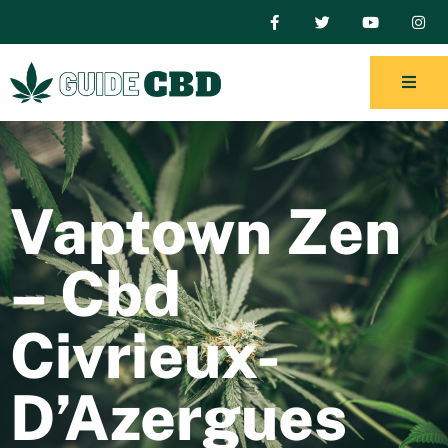
Vaptown Zen
– Cbd
Civrieux-
D’Azergues