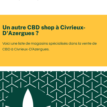
Un autre CBD shop à Civrieux-
D'Azergues ?
Voici une liste de magasins spécialisés dans la vente de
CBD à Civrieux-D’Azergues.