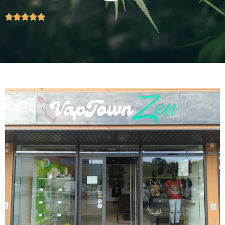




