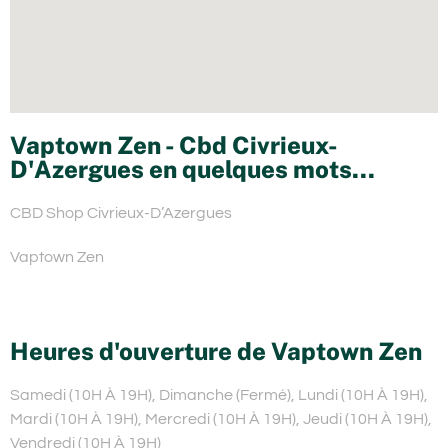
Vaptown Zen - Cbd Civrieux-
D'Azergues en quelques mots...
CBD Shop Civrieux-D’Azergues
Vaptown Zen
Heures d'ouverture de Vaptown Zen
Samedi (10H À 19H), Dimanche (Fermé), Lundi (10H À 19H),
Mardi (10H À 19H), Mercredi (10H À 19H), Jeudi (10H À 19H),
Vendredi (10H À 19H)