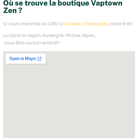
Où se trouve la boutique Vaptown
Zen ?
SI vous cherchez du
CBD à
Civrieux-D’Azergues
, dans le 69
ou dans la région Auvergne-Rhône-Alpes,
vous êtes au bon endroit !