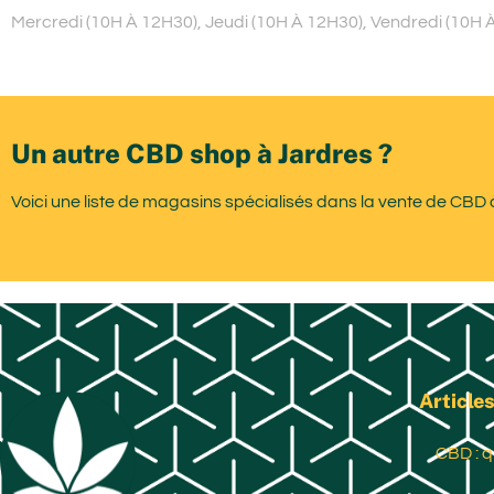
Mercredi (10H À 12H30), Jeudi (10H À 12H30), Vendredi (10H 
Un autre CBD shop à Jardres ?
Voici une liste de magasins spécialisés dans la vente de CBD 
Articles
CBD : q