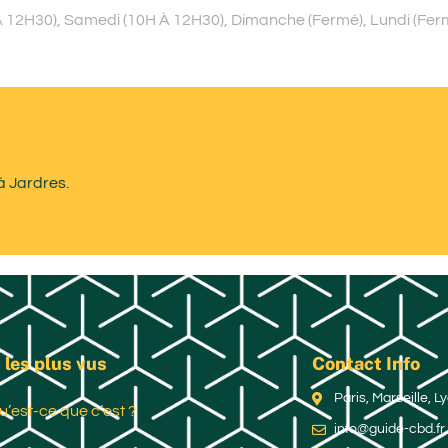
À 12H30), Samedi (10H À 12H30), Dimanche (Fermé), Lundi (Fer
à Jardres.
 les plus vus
Contact Info
Paris, Marseille, 
u’est-ce que c’est ?
info@guide-cbd.fr