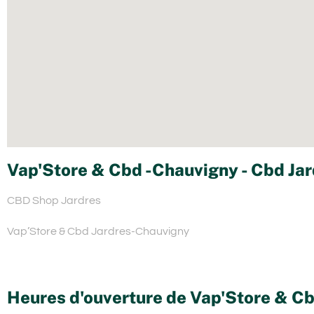
Vap'Store & Cbd -Chauvigny - Cbd Jar
CBD Shop Jardres
Vap’Store & Cbd Jardres-Chauvigny
Heures d'ouverture de Vap'Store & C