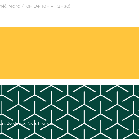
mé), Mardi (10H De 10H – 12H30)
Lyon, Bordeaux, Nice, France