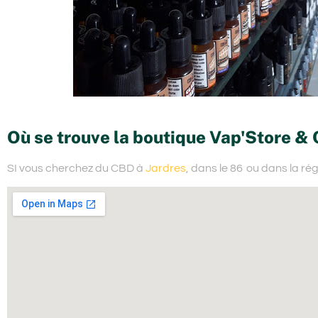
Où se trouve la boutique Vap'Store &
SI vous cherchez du
CBD à
Jardres
, dans le 86
ou dans la ré