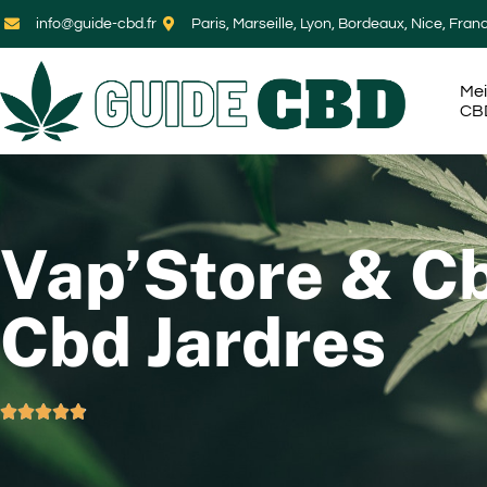
info@guide-cbd.fr
Paris, Marseille, Lyon, Bordeaux, Nice, Fran
Mei
CB
Vap’Store & C
Cbd Jardres




