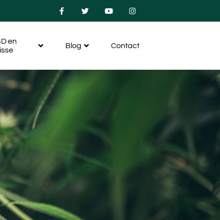
D en
Blog
Contact
isse
–