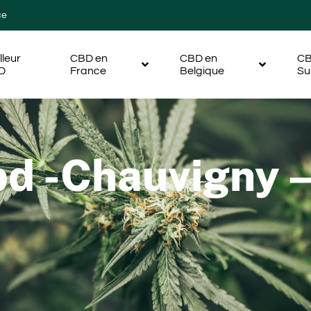
ce
lleur
CBD en
CBD en
CB
D
France
Belgique
Su
bd -Chauvigny 