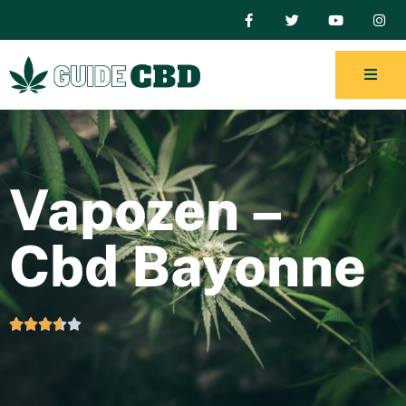
Vapozen –
Cbd Bayonne




