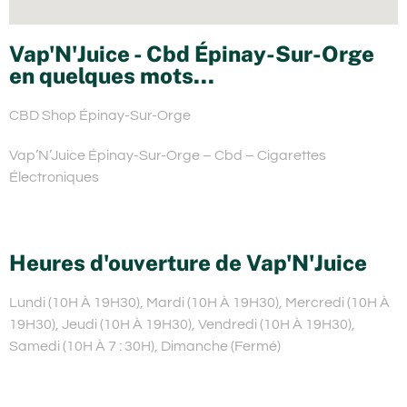
Vap'N'Juice - Cbd Épinay-Sur-Orge
en quelques mots...
CBD Shop Épinay-Sur-Orge
Vap’N’Juice Épinay-Sur-Orge – Cbd – Cigarettes
Électroniques
Heures d'ouverture de Vap'N'Juice
Lundi (10H À 19H30), Mardi (10H À 19H30), Mercredi (10H À
19H30), Jeudi (10H À 19H30), Vendredi (10H À 19H30),
Samedi (10H À 7 : 30H), Dimanche (Fermé)