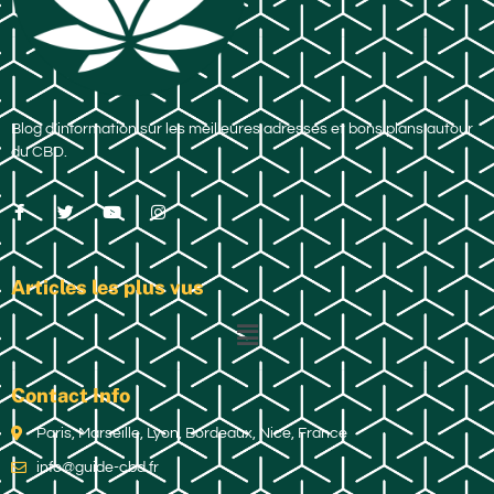
Blog d’information sur les meilleures adresses et bons plans autour
du CBD.
Articles les plus vus
Contact Info
Paris, Marseille, Lyon, Bordeaux, Nice, France
info@guide-cbd.fr