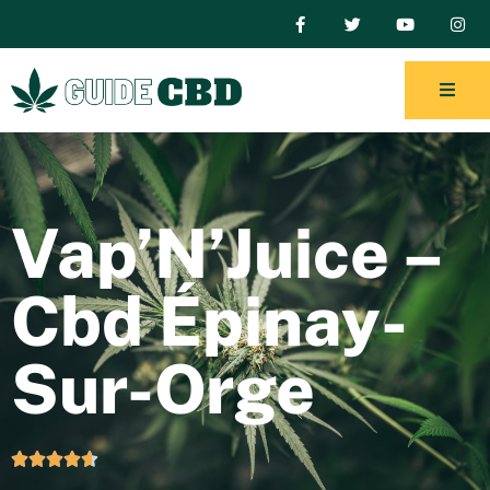
Vap’N’Juice –
Cbd Épinay-
Sur-Orge




