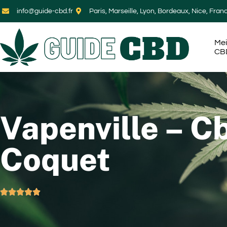
info@guide-cbd.fr
Paris, Marseille, Lyon, Bordeaux, Nice, Fran
Mei
CB
Vapenville – C
Coquet




