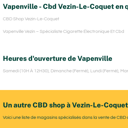
Vapenville - Cbd Vezin-Le-Coquet en 
CBD Shop Vezin-Le-Coquet
Vapenville Vezin – Spécialiste Cigarette Électronique Et Cbd
Heures d'ouverture de Vapenville
Samedi (10H À 12H30), Dimanche (Fermé), Lundi (Fermé), Mard
Un autre CBD shop à Vezin-Le-Coquet
Voici une liste de magasins spécialisés dans la vente de CBD