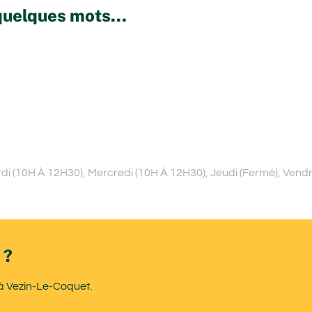
quelques mots...
i (10H À 12H30), Mercredi (10H À 12H30), Jeudi (Fermé), Vend
 ?
 à Vezin-Le-Coquet.