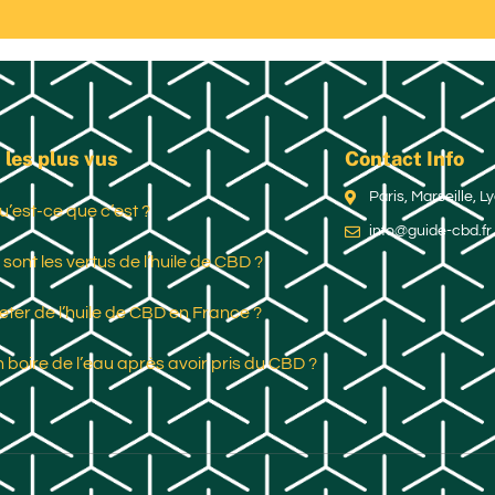
 les plus vus
Contact Info
Paris, Marseille, 
u’est-ce que c’est ?
info@guide-cbd.fr
 sont les vertus de l’huile de CBD ?
ter de l’huile de CBD en France ?
 boire de l’eau après avoir pris du CBD ?