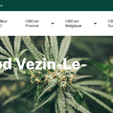
ce
lleur
CBD en
CBD en
CB
D
France
Belgique
Su
bd Vezin-Le-