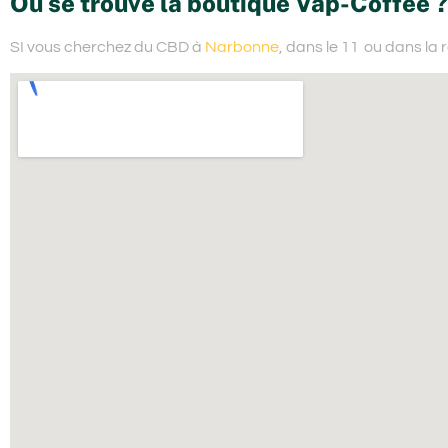
Où se trouve la boutique Vap-Coffee ?
SI vous cherchez du
CBD à
Narbonne
, dans le 11
ou dans la 