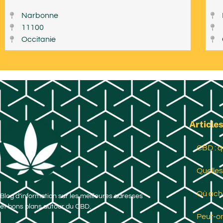
Narbonne
11100
Occitanie
Articles
CBD : q
Quelles
Où ache
Blog d’information sur les meilleures adresses
et bons plans autour du CBD.
Peut-on