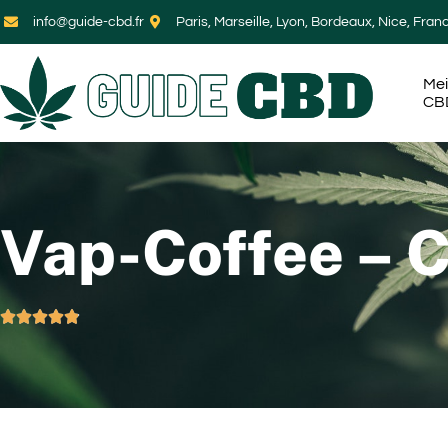
info@guide-cbd.fr
Paris, Marseille, Lyon, Bordeaux, Nice, Fran
Mei
CB
Vap-Coffee – 




