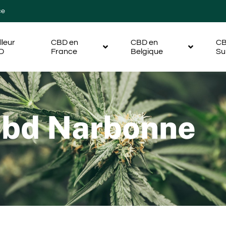
ce
lleur
CBD en
CBD en
CB
D
France
Belgique
Su
Cbd Narbonne