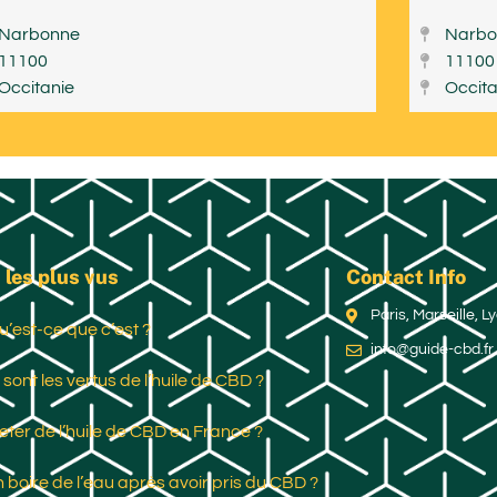
Narbonne
Narbo
11100
11100
Occitanie
Occita
 les plus vus
Contact Info
Paris, Marseille, 
u’est-ce que c’est ?
info@guide-cbd.fr
 sont les vertus de l’huile de CBD ?
ter de l’huile de CBD en France ?
 boire de l’eau après avoir pris du CBD ?