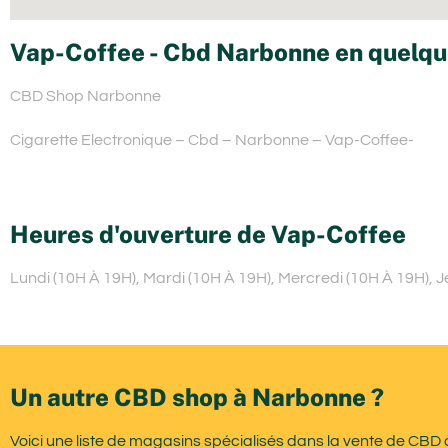
Vap-Coffee - Cbd Narbonne en quelqu
CBD Shop Narbonne
Cigarette Electronique – Cbd – Narbonne – Vap-Coffee-
Heures d'ouverture de Vap-Coffee
Lundi (10H À 19H), Mardi (10H À 19H), Mercredi (10H À 19H), 
Un autre CBD shop à Narbonne ?
Voici une liste de magasins spécialisés dans la vente de CBD