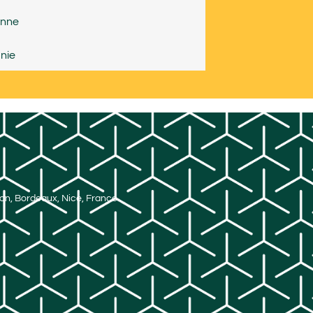
nne
nie
Lyon, Bordeaux, Nice, France