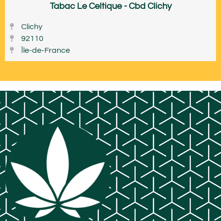
Tabac Le Celtique - Cbd Clichy
Clichy
92110
Île-de-France