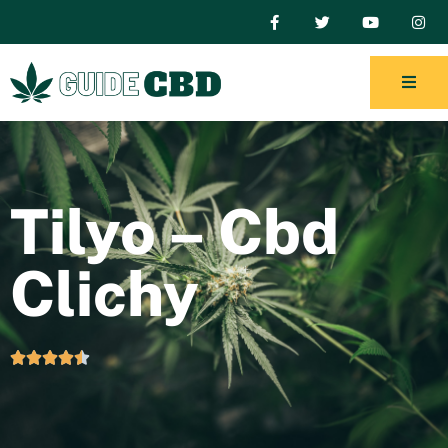
Tilyo – Cbd
Clichy




