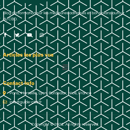
Blog d’information sur les meilleures adresses et bons plans autour
du CBD.
Articles les plus vus
Contact Info
Paris, Marseille, Lyon, Bordeaux, Nice, France
info@guide-cbd.fr
Copyright © 2022. All rights reserved.