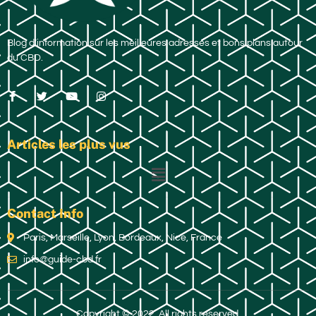
Blog d’information sur les meilleures adresses et bons plans autour
du CBD.
Articles les plus vus
Contact Info
Paris, Marseille, Lyon, Bordeaux, Nice, France
info@guide-cbd.fr
Copyright © 2022. All rights reserved.