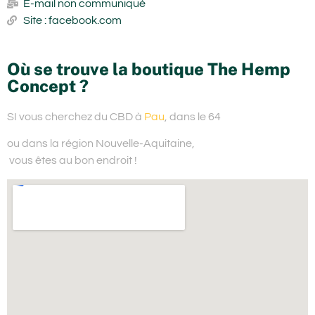
E-mail non communiqué
Site : facebook.com
Où se trouve la boutique The Hemp
Concept ?
SI vous cherchez du
CBD à
Pau
, dans le 64
ou dans la région Nouvelle-Aquitaine,
vous êtes au bon endroit !