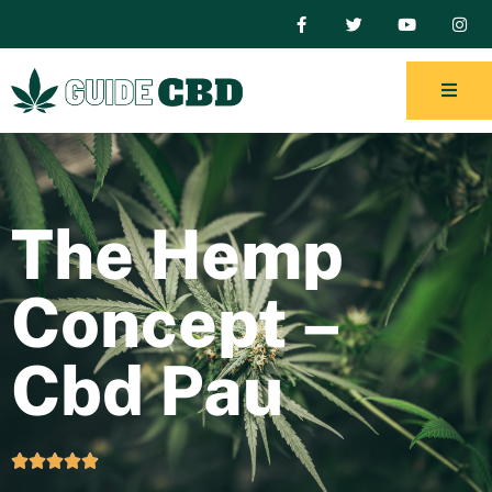
The Hemp
Concept –
Cbd Pau




