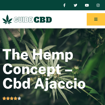
The Hemp
Concept –
Cbd Ajaccio




