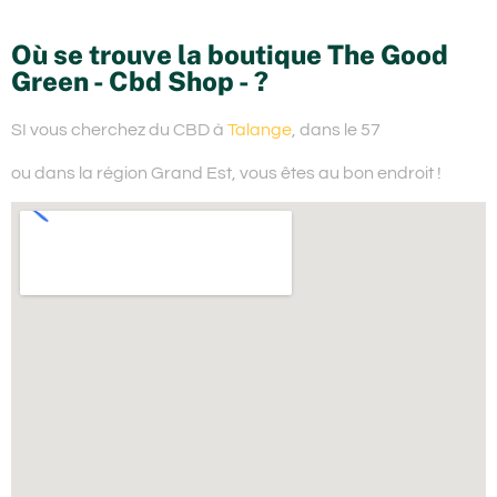
Où se trouve la boutique The Good
Green - Cbd Shop - ?
SI vous cherchez du
CBD à
Talange
, dans le 57
ou dans la région Grand Est,
vous êtes au bon endroit !