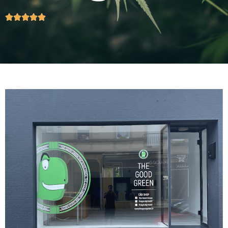




