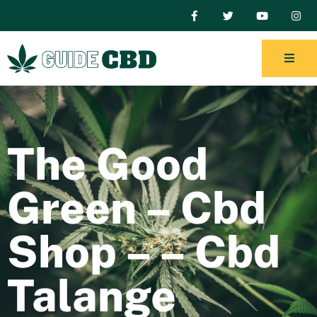
The Good
Green – Cbd
Shop – – Cbd
Talange