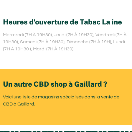
Heures d'ouverture de Tabac La ine
Merrcredi (7H À 19H30), Jeudi (7H À 19H30), Vendredi (7H À
19H30), Samedi (7H À 19H30), Dimanche (7H À 19H), Lundi
(7H À 19H30 ), Mardi (7H À 19H30)
Un autre CBD shop à Gaillard ?
Voici une liste de magasins spécialisés dans la vente de
CBD à Gaillard.