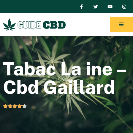
Tabac La ine –
Cbd Gaillard




