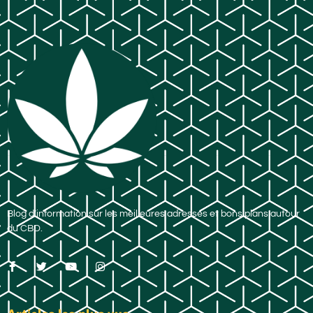
Blog d’information sur les meilleures adresses et bons plans autour
du CBD.