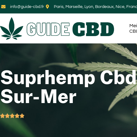
info@guide-cbd.fr
Paris, Marseille, Lyon, Bordeaux, Nice, Fran
Mei
CB
Suprhemp Cbd 
Sur-Mer




