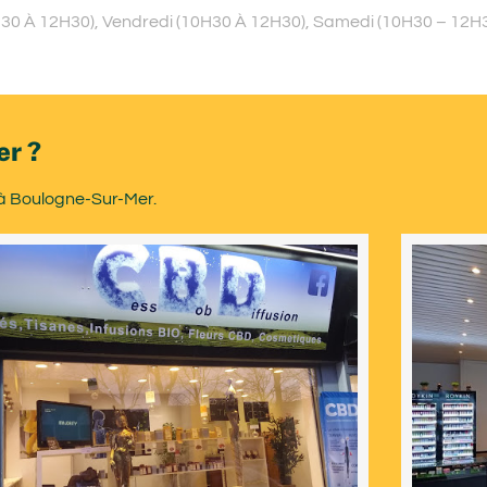
H30 À 12H30), Vendredi (10H30 À 12H30), Samedi (10H30 – 12H3
er ?
 à Boulogne-Sur-Mer.