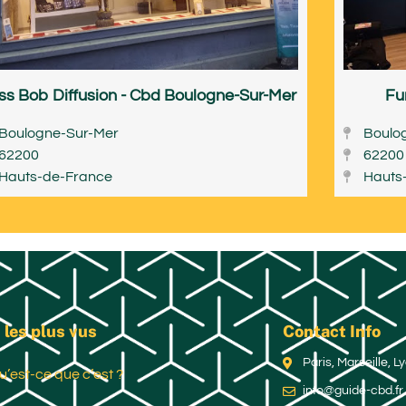
ss Bob Diffusion - Cbd Boulogne-Sur-Mer
Fu
Boulogne-Sur-Mer
Boulo
62200
62200
Hauts-de-France
Hauts
 les plus vus
Contact Info
Paris, Marseille, 
u’est-ce que c’est ?
info@guide-cbd.fr