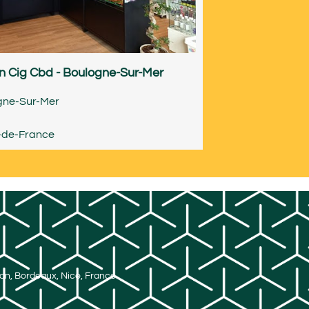
n Cig Cbd - Boulogne-Sur-Mer
gne-Sur-Mer
-de-France
Lyon, Bordeaux, Nice, France