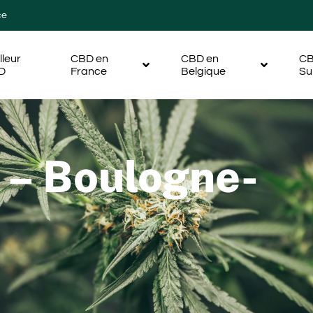
ce
lleur
CBD en
CBD en
CB
D
France
Belgique
Su
– Boulogne-