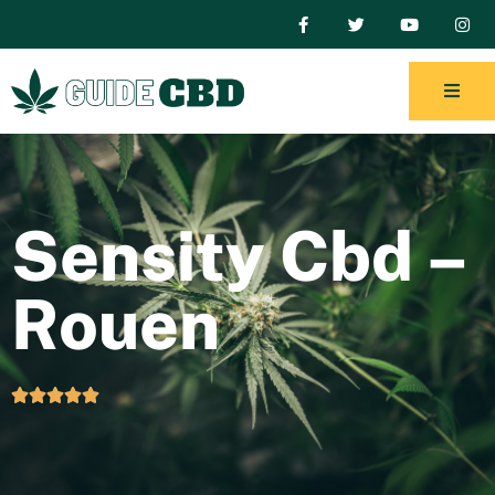
Sensity Cbd –
Rouen




