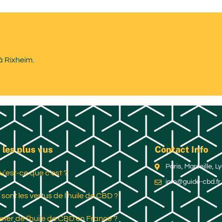
à Rixheim.
 les plus vus
Contact Info
Paris, Marseille, 
u’est-ce que c’est ?
info@guide-cbd.fr
 sont les vertus de l’huile de CBD ?
ter de l’huile de CBD en France ?