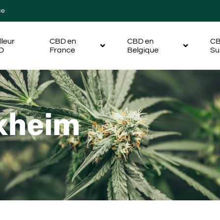
ce
lleur
CBD en
CBD en
CB
D
France
Belgique
Su
ixheim