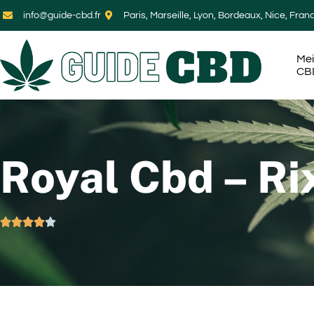
info@guide-cbd.fr
Paris, Marseille, Lyon, Bordeaux, Nice, Fran
Mei
CB
Royal Cbd – R




