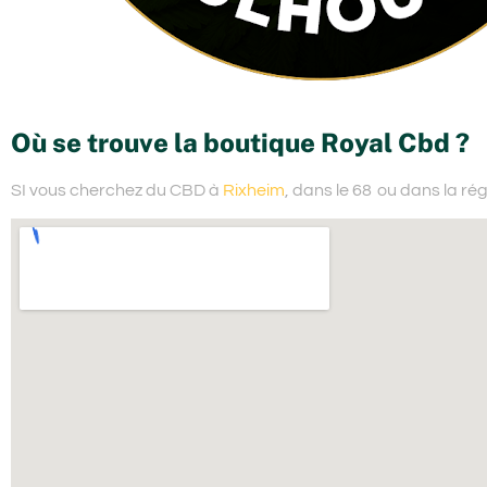
Où se trouve la boutique Royal Cbd ?
SI vous cherchez du
CBD à
Rixheim
, dans le 68
ou dans la ré