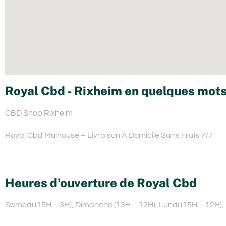
Royal Cbd - Rixheim en quelques mots
CBD Shop Rixheim
Royal Cbd Mulhouse – Livraison À Domicile Sans Frais 7/7
Heures d'ouverture de Royal Cbd
Samedi (15H – 3H), Dimanche (13H – 12H), Lundi (15H – 12H), 