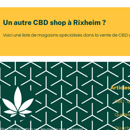
Un autre CBD shop à Rixheim ?
Voici une liste de magasins spécialisés dans la vente de CBD 
Articles
CBD : q
Quelles
Où ache
Blog d’information sur les meilleures adresses