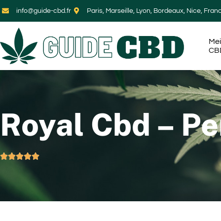
info@guide-cbd.fr
Paris, Marseille, Lyon, Bordeaux, Nice, Fran
Mei
CB
Royal Cbd – P




