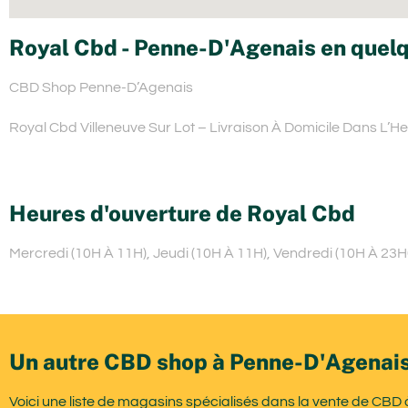
Royal Cbd - Penne-D'Agenais en quelq
CBD Shop Penne-D’Agenais
Royal Cbd Villeneuve Sur Lot – Livraison À Domicile Dans L’H
Heures d'ouverture de Royal Cbd
Mercredi (10H À 11H), Jeudi (10H À 11H), Vendredi (10H À 23H
Un autre CBD shop à Penne-D'Agenais
Voici une liste de magasins spécialisés dans la vente de CBD