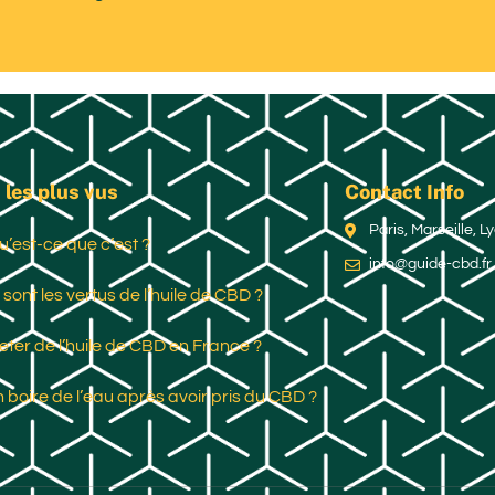
 les plus vus
Contact Info
Paris, Marseille, 
u’est-ce que c’est ?
info@guide-cbd.fr
 sont les vertus de l’huile de CBD ?
ter de l’huile de CBD en France ?
 boire de l’eau après avoir pris du CBD ?