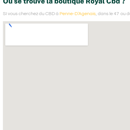
Où se trouve la boutique Royal Cbd ?
SI vous cherchez du
CBD à
Penne-D’Agenais
, dans le 47
ou d