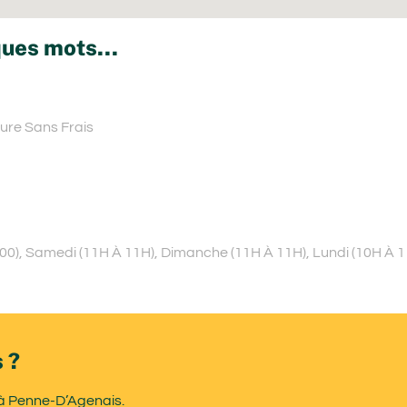
ues mots...
eure Sans Frais
00), Samedi (11H À 11H), Dimanche (11H À 11H), Lundi (10H À 1
 ?
 à Penne-D’Agenais.