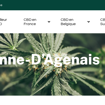
ce
lleur
CBD en
CBD en
CB
D
France
Belgique
Su
enne-D’Agenais