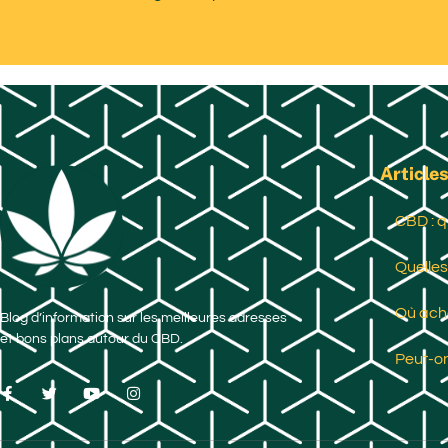
Articles
CBD : q
Quelles
Où ache
Blog d’information sur les meilleures adresses
et bons plans autour du CBD.
Peut-on