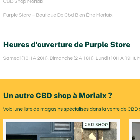
CBD Shop Morlaix
Purple Store – Boutique De Cbd Bien Être Morlaix
Heures d'ouverture de Purple Store
Samedi (10H À 20H), Dimanche (2 À 18H), Lundi (10H À 19H), M
Un autre CBD shop à Morlaix ?
Voici une liste de magasins spécialisés dans la vente de CBD 