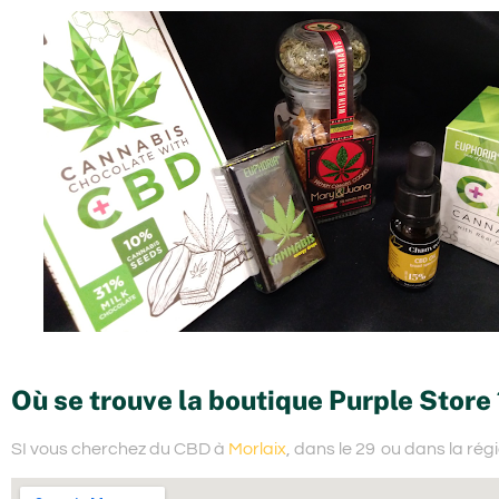
Où se trouve la boutique Purple Store 
SI vous cherchez du
CBD à
Morlaix
, dans le 29
ou dans la rég