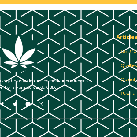
Articles
CBD : q
Quelles
Où ache
Blog d’information sur les meilleures adresses
et bons plans autour du CBD.
Peut-on