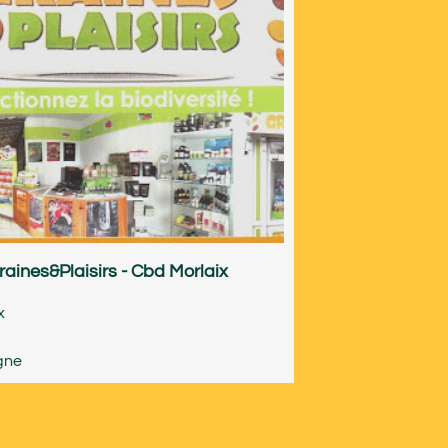
raines&Plaisirs - Cbd Morlaix
x
gne