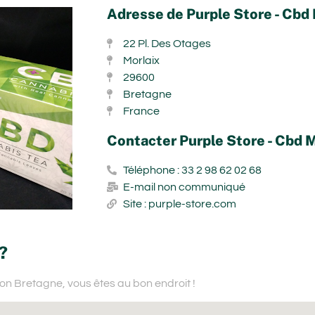
Adresse de Purple Store - Cbd
22 Pl. Des Otages
Morlaix
29600
Bretagne
France
Contacter Purple Store - Cbd 
Téléphone : 33 2 98 62 02 68
E-mail non communiqué
Site : purple-store.com
?
ion Bretagne,
vous êtes au bon endroit !