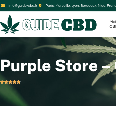
info@guide-cbd.fr
Paris, Marseille, Lyon, Bordeaux, Nice, Fran
Mei
CB
Purple Store –




