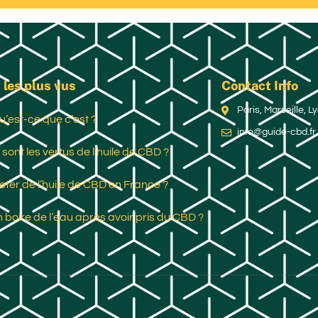
 les plus vus
Contact Info
Paris, Marseille, 
u’est-ce que c’est ?
info@guide-cbd.fr
 sont les vertus de l’huile de CBD ?
ter de l’huile de CBD en France ?
 boire de l’eau après avoir pris du CBD ?