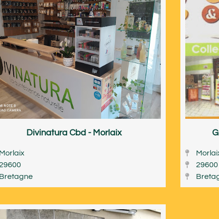
Divinatura Cbd - Morlaix
G
Morlaix
Morlai
29600
29600
Bretagne
Breta