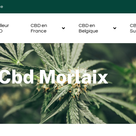
ce
lleur
CBD en
CBD en
CB
D
France
Belgique
Su
 Cbd Morlaix