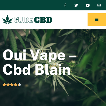
Oui Vape –
Cbd Blain




