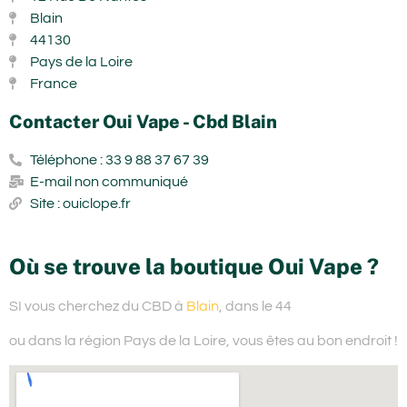
Blain
44130
Pays de la Loire
France
Contacter Oui Vape - Cbd Blain
Téléphone : 33 9 88 37 67 39
E-mail non communiqué
Site : ouiclope.fr
Où se trouve la boutique Oui Vape ?
SI vous cherchez du
CBD à
Blain
, dans le 44
ou dans la région Pays de la Loire,
vous êtes au bon endroit !