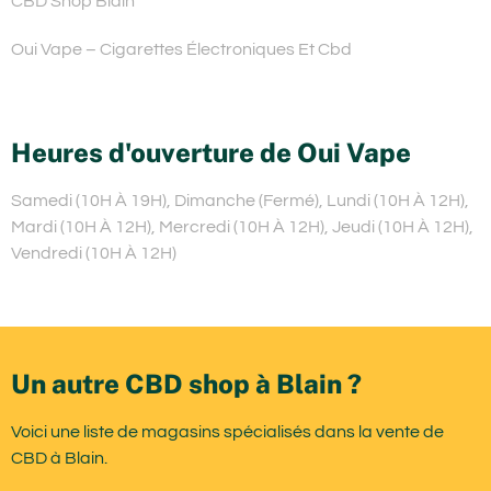
CBD Shop Blain
Oui Vape – Cigarettes Électroniques Et Cbd
Heures d'ouverture de Oui Vape
Samedi (10H À 19H), Dimanche (Fermé), Lundi (10H À 12H),
Mardi (10H À 12H), Mercredi (10H À 12H), Jeudi (10H À 12H),
Vendredi (10H À 12H)
Un autre CBD shop à Blain ?
Voici une liste de magasins spécialisés dans la vente de
CBD à Blain.