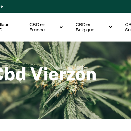
ce
lleur
CBD en
CBD en
CB
D
France
Belgique
Su
Cbd Vierzon