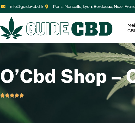
info@guide-cbd.fr
Paris, Marseille, Lyon, Bordeaux, Nice, Fran
Mei
CB
O’Cbd Shop – 




