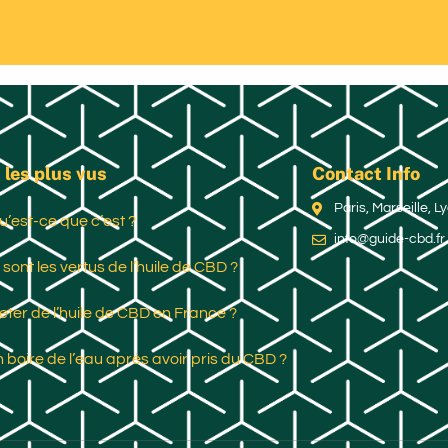
 les plus vus
Contact Info
Paris, Marseille, 
u’est-ce que c’est ?
info@guide-cbd.fr
 sont les vertus de l’huile de CBD ?
ter de l’huile de CBD en France ?
 boire de l’eau après avoir pris du CBD ?