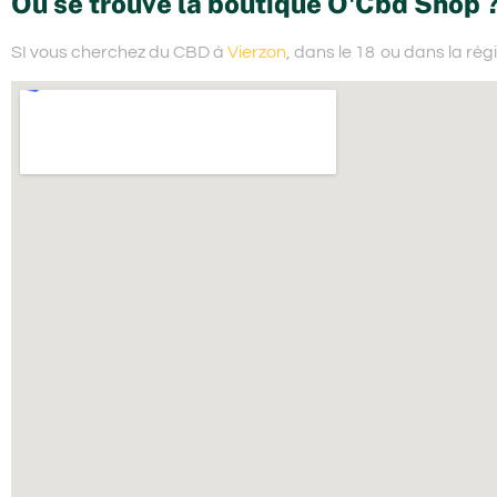
Où se trouve la boutique O'Cbd Shop 
SI vous cherchez du
CBD à
Vierzon
, dans le 18
ou dans la rég