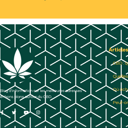
Articles
CBD : q
Quelles
Où ache
Blog d’information sur les meilleures adresses
et bons plans autour du CBD.
Peut-on