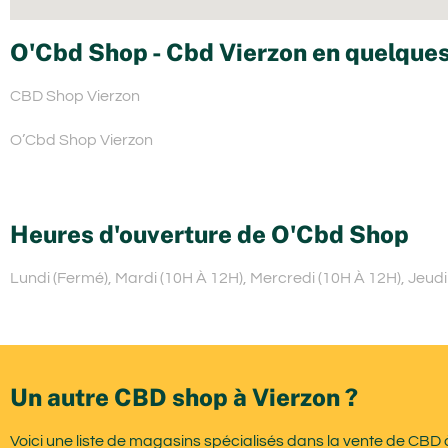
O'Cbd Shop - Cbd Vierzon en quelques
CBD Shop Vierzon
O’Cbd Shop Vierzon
Heures d'ouverture de O'Cbd Shop
Lundi (Fermé), Mardi (10H À 12H), Mercredi (10H À 12H), Jeud
Un autre CBD shop à Vierzon ?
Voici une liste de magasins spécialisés dans la vente de CBD 