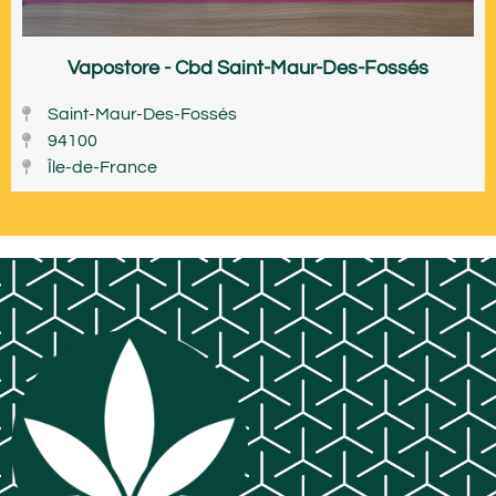
Vapostore - Cbd Saint-Maur-Des-Fossés
Saint-Maur-Des-Fossés
94100
Île-de-France