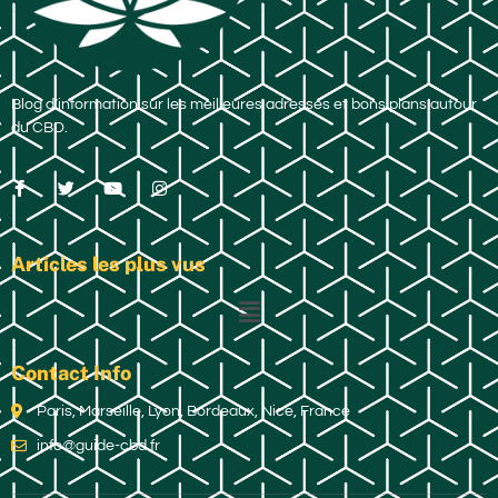
Blog d’information sur les meilleures adresses et bons plans autour
du CBD.
Articles les plus vus
Contact Info
Paris, Marseille, Lyon, Bordeaux, Nice, France
info@guide-cbd.fr