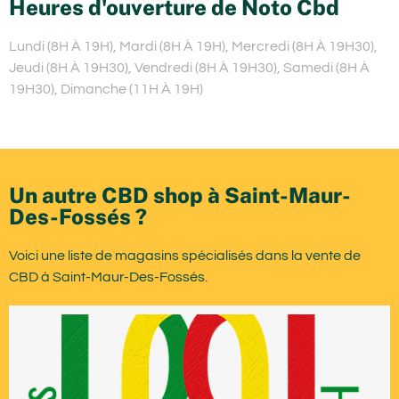
Heures d'ouverture de Noto Cbd
Lundi (8H À 19H), Mardi (8H À 19H), Mercredi (8H À 19H30),
Jeudi (8H À 19H30), Vendredi (8H À 19H30), Samedi (8H À
19H30), Dimanche (11H À 19H)
Un autre CBD shop à Saint-Maur-
Des-Fossés ?
Voici une liste de magasins spécialisés dans la vente de
CBD à Saint-Maur-Des-Fossés.