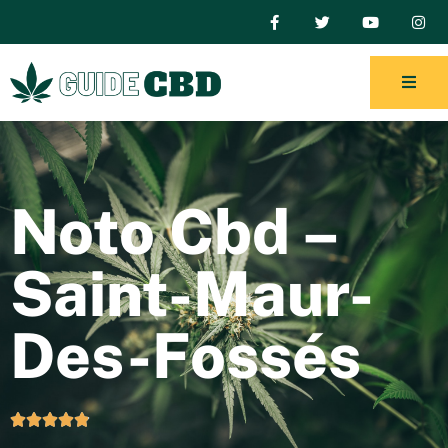
Noto Cbd –
Saint-Maur-
Des-Fossés




