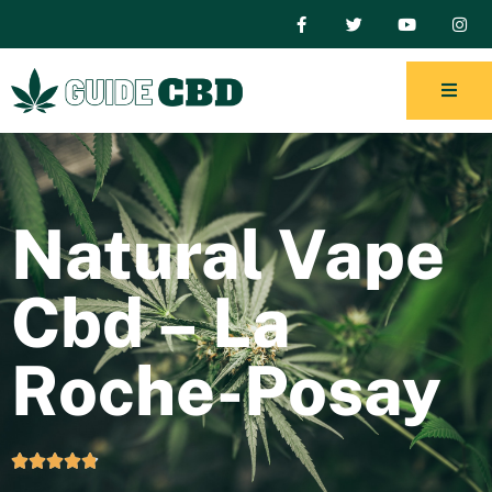
Natural Vape
Cbd – La
Roche-Posay




