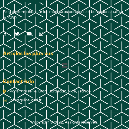
Blog d’information sur les meilleures adresses et bons plans autour
du CBD.
Articles les plus vus
Contact Info
Paris, Marseille, Lyon, Bordeaux, Nice, France
info@guide-cbd.fr
Copyright © 2022. All rights reserved.