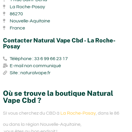
La Roche-Posay
86270
Nouvelle-Aquitaine
France
Contacter Natural Vape Cbd - La Roche-
Posay
Téléphone : 33 6 99 66 23 17
E-mail non communiqué
Site : naturalvape.fr
Où se trouve la boutique Natural
Vape Cbd ?
SI vous cherchez du
CBD à
La Roche-Posay
, dans le 86
ou dans la région Nouvelle-Aquitaine,
vous êtes au bon endroit !