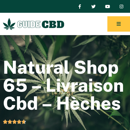
Natural Shop
65 – Livraison
Cbd – Hèches




