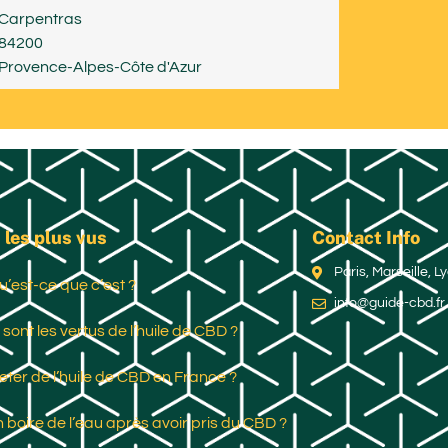
Carpentras
84200
Provence-Alpes-Côte d'Azur
 les plus vus
Contact Info
Paris, Marseille, 
u’est-ce que c’est ?
info@guide-cbd.fr
 sont les vertus de l’huile de CBD ?
ter de l’huile de CBD en France ?
 boire de l’eau après avoir pris du CBD ?