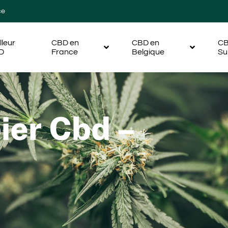
ce
lleur
CBD en
CBD en
CB
D
France
Belgique
Su
ier Cbd –