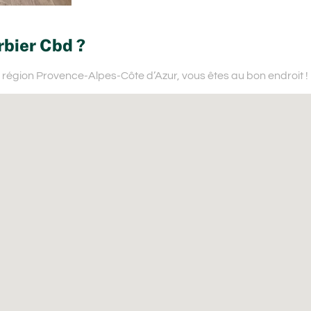
rbier Cbd ?
 région Provence-Alpes-Côte d’Azur,
vous êtes au bon endroit !