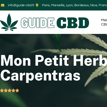
info@guide-cbd.fr
Paris, Marseille, Lyon, Bordeaux, Nice, Fran
Mei
CB
Mon Petit Herb
Carpentras




