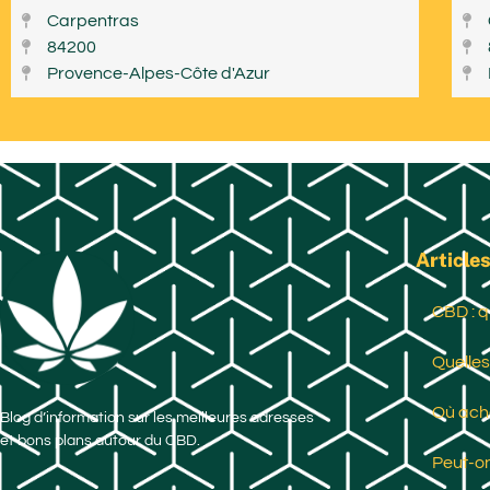
Carpentras
84200
Provence-Alpes-Côte d'Azur
Articles
CBD : q
Quelles
Où ache
Blog d’information sur les meilleures adresses
et bons plans autour du CBD.
Peut-on