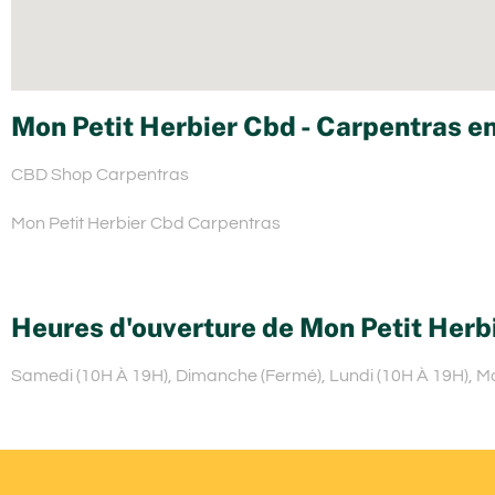
Mon Petit Herbier Cbd - Carpentras en
CBD Shop Carpentras
Mon Petit Herbier Cbd Carpentras
Heures d'ouverture de Mon Petit Herb
Samedi (10H À 19H), Dimanche (Fermé), Lundi (10H À 19H), Mar