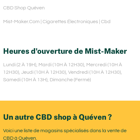
CBD Shop Quéven
Mist-Maker.Com | Cigarettes Électroniques | Cbd
Heures d'ouverture de Mist-Maker
Lundi (2 À 19H), Mardi (10H À 12H30), Mercredi (10H À
12H30), Jeudi (10H À 12H30), Vendredi (10H À 12H30),
Samedi (10H À 13H), Dimanche (Fermé)
Un autre CBD shop à Quéven ?
Voici une liste de magasins spécialisés dans la vente de
CBD à Quéven.