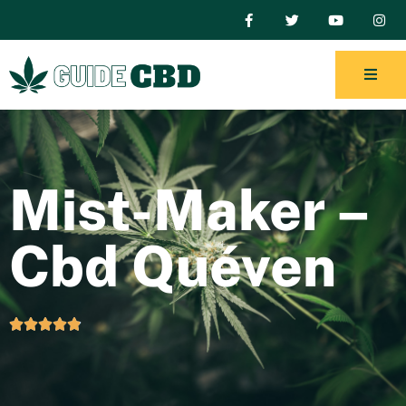
Mist-Maker –
Cbd Quéven




