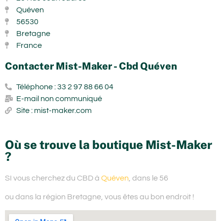
Quéven
56530
Bretagne
France
Contacter Mist-Maker - Cbd Quéven
Téléphone : 33 2 97 88 66 04
E-mail non communiqué
Site : mist-maker.com
Où se trouve la boutique Mist-Maker
?
SI vous cherchez du
CBD à
Quéven
, dans le 56
ou dans la région Bretagne,
vous êtes au bon endroit !