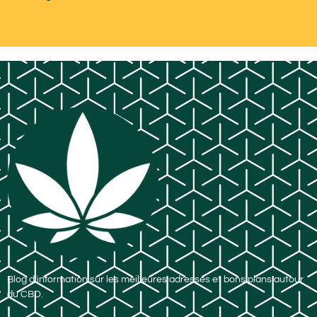
Blog d’information sur les meilleures adresses et bons plans autour
du CBD.