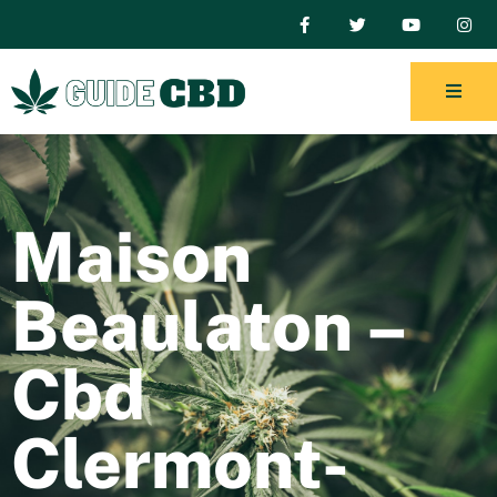
Maison
Beaulaton –
Cbd
Clermont-