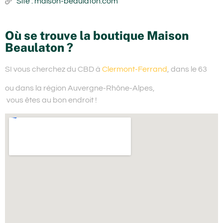
Site : maison-beaulaton.com
Où se trouve la boutique Maison
Beaulaton ?
SI vous cherchez du
CBD à
Clermont-Ferrand
, dans le 63
ou dans la région Auvergne-Rhône-Alpes,
vous êtes au bon endroit !