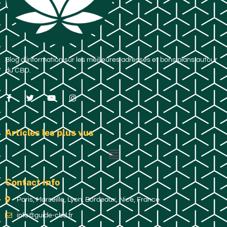
Blog d’information sur les meilleures adresses et bons plans autour
du CBD.
Articles les plus vus
Contact Info
Paris, Marseille, Lyon, Bordeaux, Nice, France
info@guide-cbd.fr