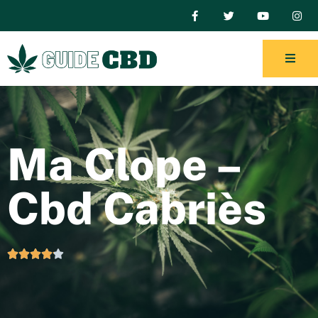
Ma Clope –
Cbd Cabriès




