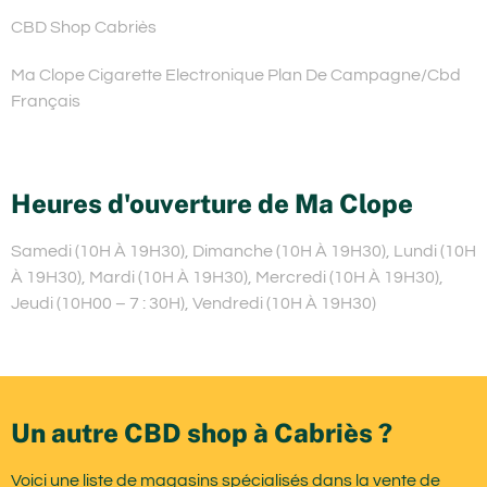
CBD Shop Cabriès
Ma Clope Cigarette Electronique Plan De Campagne/Cbd
Français
Heures d'ouverture de Ma Clope
Samedi (10H À 19H30), Dimanche (10H À 19H30), Lundi (10H
À 19H30), Mardi (10H À 19H30), Mercredi (10H À 19H30),
Jeudi (10H00 – 7 : 30H), Vendredi (10H À 19H30)
Un autre CBD shop à Cabriès ?
Voici une liste de magasins spécialisés dans la vente de