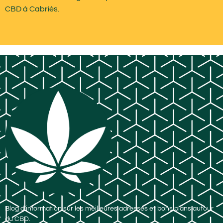
CBD à Cabriès.
Blog d’information sur les meilleures adresses et bons plans autour
du CBD.