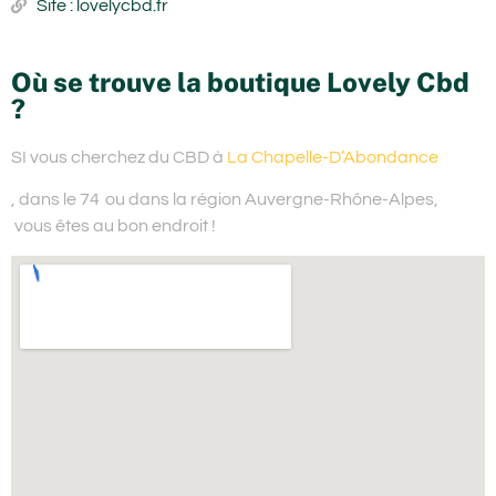
Site : lovelycbd.fr
Où se trouve la boutique Lovely Cbd
?
SI vous cherchez du
CBD à
La Chapelle-D’Abondance
, dans le 74
ou dans la région Auvergne-Rhône-Alpes,
vous êtes au bon endroit !