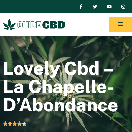
Lovely Cbd –
La Chapelle-
D’Abondance




