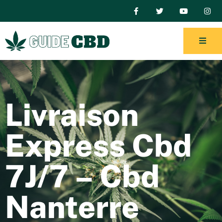
Livraison
Express Cbd
7J/7 – Cbd
Nanterre