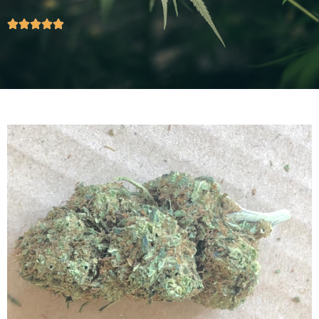




