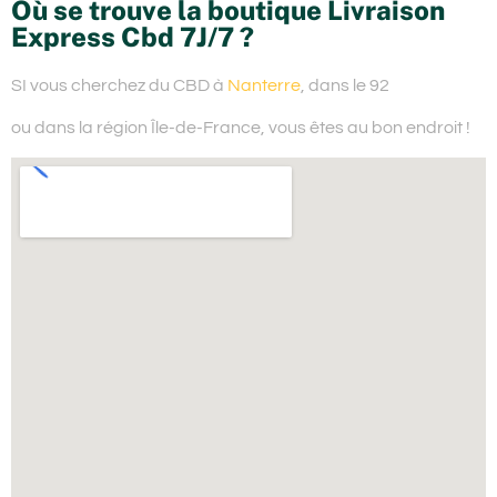
Où se trouve la boutique Livraison
Express Cbd 7J/7 ?
SI vous cherchez du
CBD à
Nanterre
, dans le 92
ou dans la région Île-de-France,
vous êtes au bon endroit !