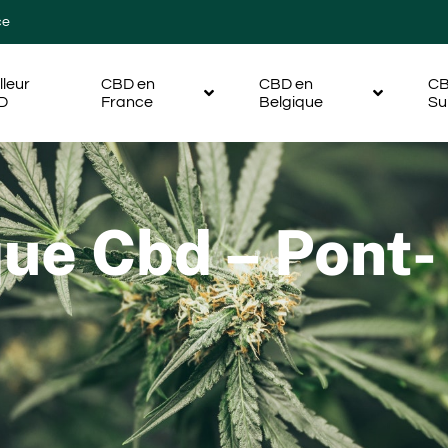
ce
lleur
CBD en
CBD en
CB
D
France
Belgique
Su
que Cbd – Pont-