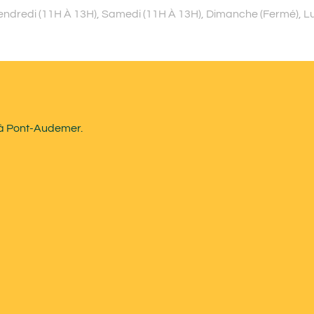
Vendredi (11H À 13H), Samedi (11H À 13H), Dimanche (Fermé), L
D à Pont-Audemer.