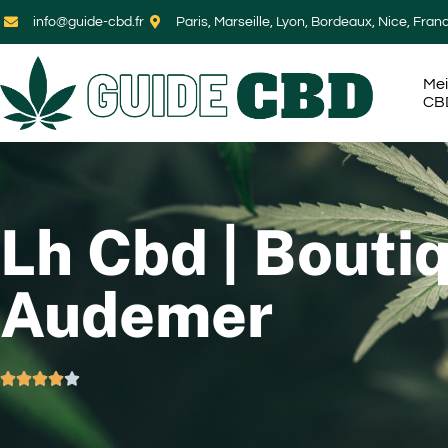
info@guide-cbd.fr
Paris, Marseille, Lyon, Bordeaux, Nice, Fran
Mei
CB
Lh Cbd | Bouti
Audemer




