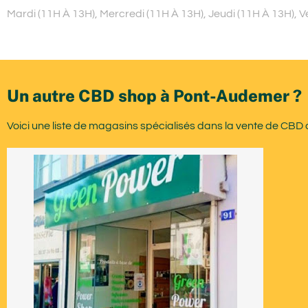
Mardi (11H À 13H), Mercredi (11H À 13H), Jeudi (11H À 13H), 
Un autre CBD shop à Pont-Audemer ?
Voici une liste de magasins spécialisés dans la vente de CB