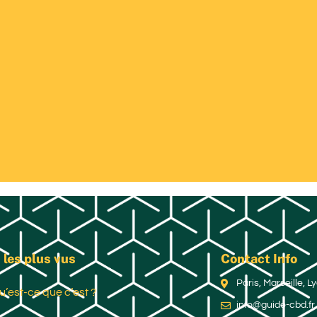
 les plus vus
Contact Info
Paris, Marseille, 
u’est-ce que c’est ?
info@guide-cbd.fr