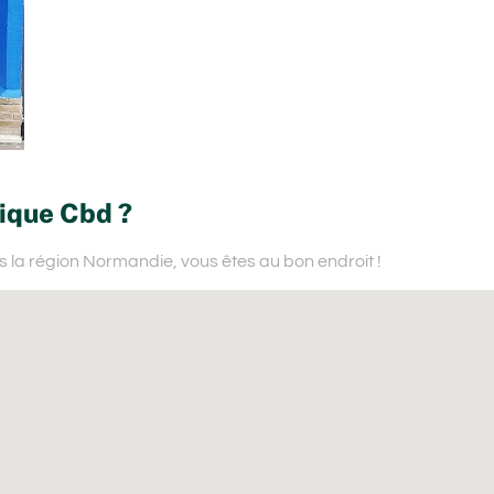
tique Cbd ?
s la région Normandie,
vous êtes au bon endroit !