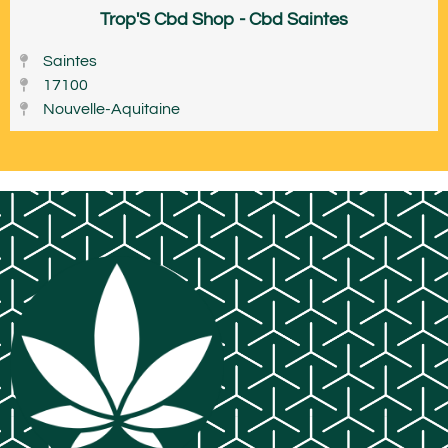
Trop'S Cbd Shop - Cbd Saintes
Saintes
17100
Nouvelle-Aquitaine