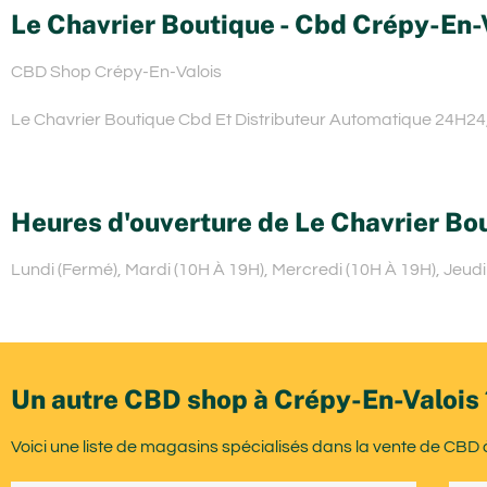
Le Chavrier Boutique - Cbd Crépy-En-
CBD Shop Crépy-En-Valois
Le Chavrier Boutique Cbd Et Distributeur Automatique 24H24,
Heures d'ouverture de Le Chavrier Bo
Lundi (Fermé), Mardi (10H À 19H), Mercredi (10H À 19H), Jeud
Un autre CBD shop à Crépy-En-Valois 
Voici une liste de magasins spécialisés dans la vente de CBD 