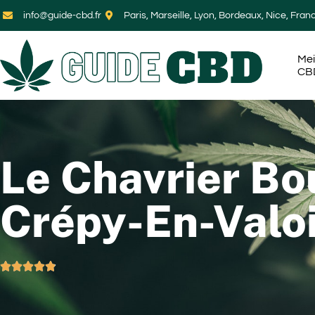
info@guide-cbd.fr
Paris, Marseille, Lyon, Bordeaux, Nice, Fran
Mei
CB
Le Chavrier Bo
Crépy-En-Valo




