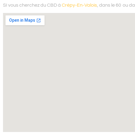
SI vous cherchez du
CBD à
Crépy-En-Valois
, dans le 60
ou da