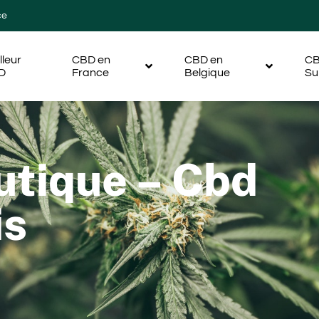
ce
lleur
CBD en
CBD en
CB
D
France
Belgique
Su
utique – Cbd
is