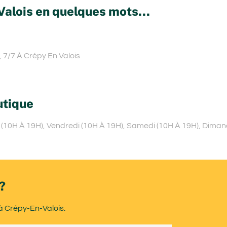
Valois en quelques mots...
 7/7 À Crépy En Valois
utique
i (10H À 19H), Vendredi (10H À 19H), Samedi (10H À 19H), Dima
?
à Crépy-En-Valois.