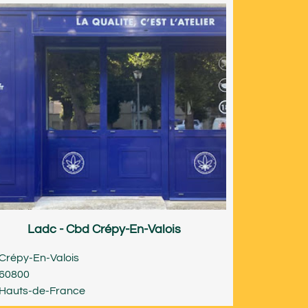
Ladc - Cbd Crépy-En-Valois
Crépy-En-Valois
60800
Hauts-de-France