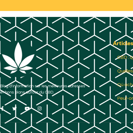
Articles
CBD : q
Quelles
Où ache
Blog d’information sur les meilleures adresses
et bons plans autour du CBD.
Peut-on