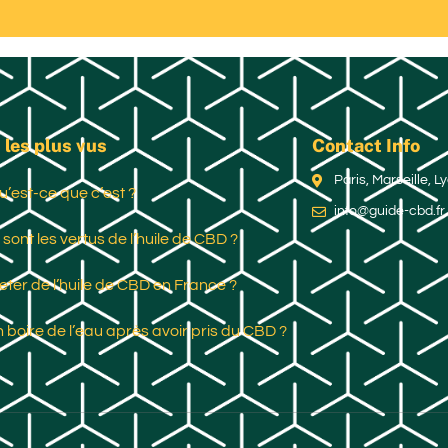
 les plus vus
Contact Info
Paris, Marseille, 
u’est-ce que c’est ?
info@guide-cbd.fr
 sont les vertus de l’huile de CBD ?
ter de l’huile de CBD en France ?
 boire de l’eau après avoir pris du CBD ?