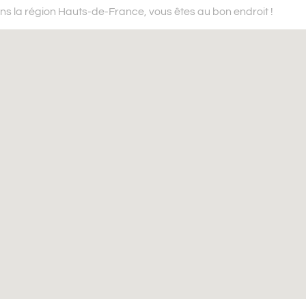
ns la région Hauts-de-France,
vous êtes au bon endroit !