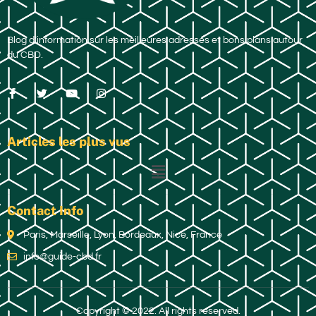
Blog d’information sur les meilleures adresses et bons plans autour
du CBD.
Articles les plus vus
Contact Info
Paris, Marseille, Lyon, Bordeaux, Nice, France
info@guide-cbd.fr
Copyright © 2022. All rights reserved.