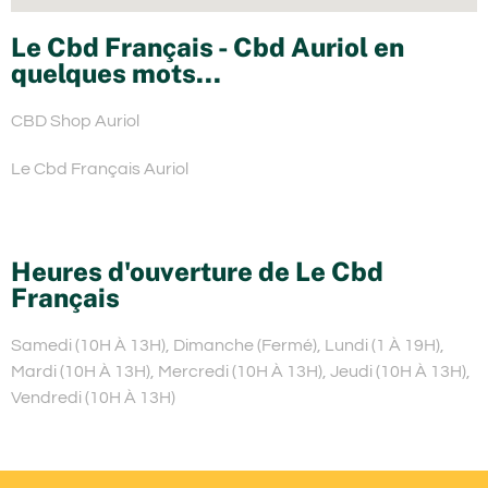
Le Cbd Français - Cbd Auriol en
quelques mots...
CBD Shop Auriol
Le Cbd Français Auriol
Heures d'ouverture de Le Cbd
Français
Samedi (10H À 13H), Dimanche (Fermé), Lundi (1 À 19H),
Mardi (10H À 13H), Mercredi (10H À 13H), Jeudi (10H À 13H),
Vendredi (10H À 13H)