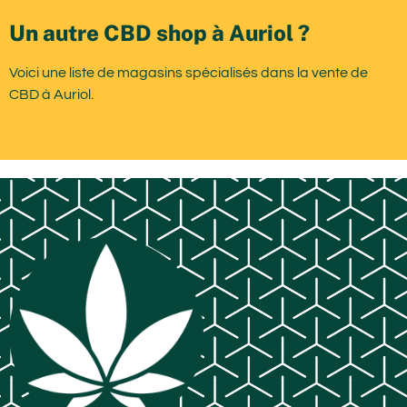
Un autre CBD shop à Auriol ?
Voici une liste de magasins spécialisés dans la vente de
CBD à Auriol.