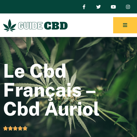
Le Cbd
Français –
Cbd Auriol




