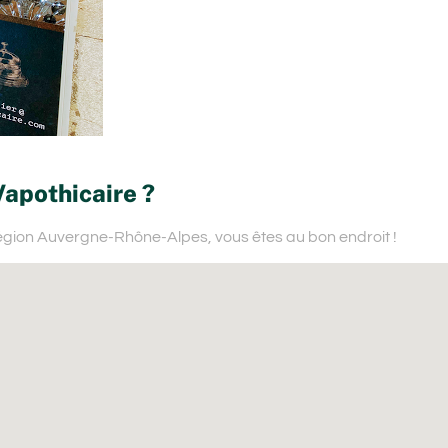
Vapothicaire ?
région Auvergne-Rhône-Alpes,
vous êtes au bon endroit !