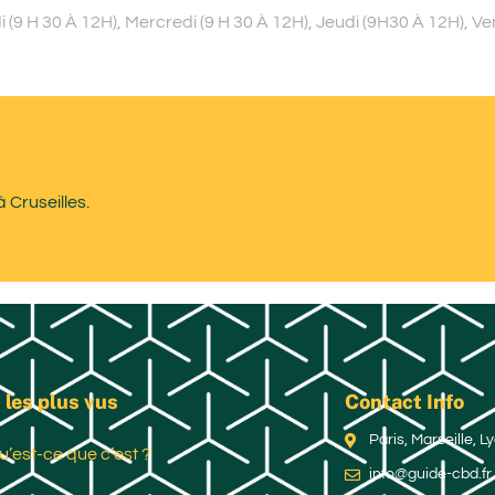
9 H 30 À 12H), Mercredi (9 H 30 À 12H), Jeudi (9H30 À 12H), Ve
 Cruseilles.
 les plus vus
Contact Info
Paris, Marseille, 
u’est-ce que c’est ?
info@guide-cbd.fr