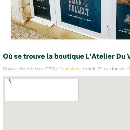
Où se trouve la boutique L'Atelier Du 
SI vous cherchez du
CBD à
Cruseilles
, dans le 74
ou dans la 