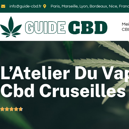
info@guide-cbd.fr
Paris, Marseille, Lyon, Bordeaux, Nice, Fran
Mei
CB
L’Atelier Du Va
Cbd Cruseilles




