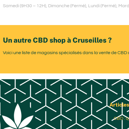
Samedi (9H30 – 12H), Dimanche (Fermé), Lundi (Fermé), Mardi (
Un autre CBD shop à Cruseilles ?
Voici une liste de magasins spécialisés dans la vente de CBD à
Articles
CBD : q