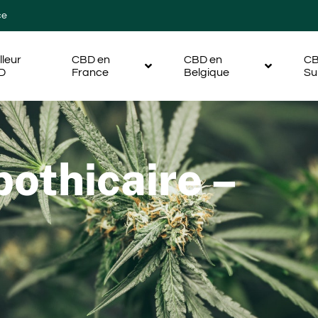
ce
lleur
CBD en
CBD en
CB
D
France
Belgique
Su
pothicaire –