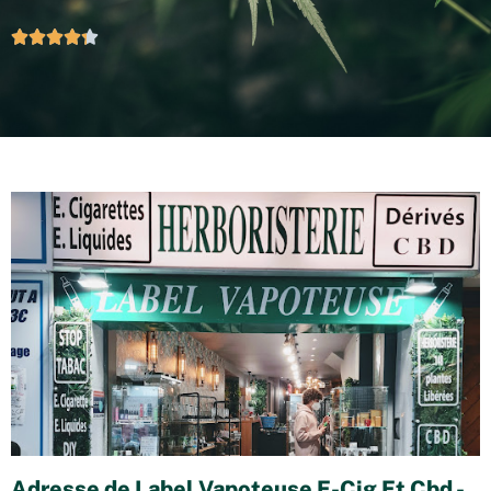





Adresse de Label Vapoteuse E-Cig Et Cbd -