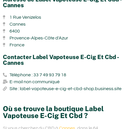
Cannes
1 Rue Venizelos
Cannes
6400
Provence-Alpes-Côte d'Azur
France
Contacter Label Vapoteuse E-Cig Et Cbd -
Cannes
Téléphone : 33 7 49 93 79 18
E-mail non communiqué
Site : label-vapoteuse-e-cig-et-cbd-shop.business.site
Où se trouve la boutique Label
Vapoteuse E-Cig Et Cbd ?
SI vous cherchez du
CBD à
Cannes
, dans le 64