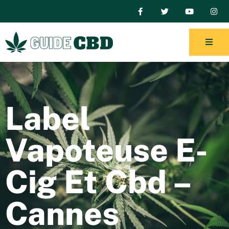
Label
Vapoteuse E-
Cig Et Cbd –
Cannes