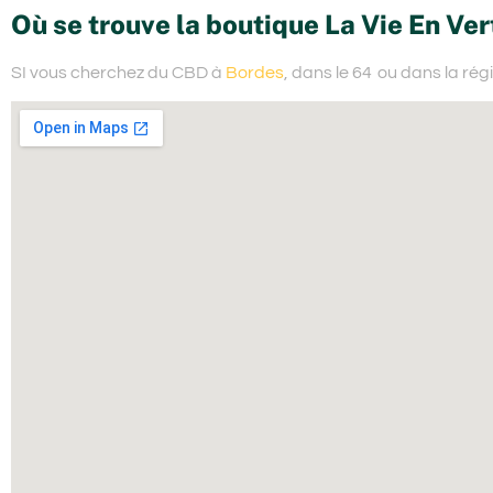
Où se trouve la boutique La Vie En Vert
SI vous cherchez du
CBD à
Bordes
, dans le 64
ou dans la rég