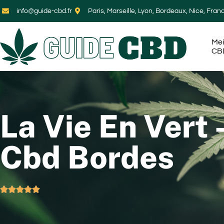
info@guide-cbd.fr
Paris, Marseille, Lyon, Bordeaux, Nice, Fran
Mei
CB
La Vie En Vert 
Cbd Bordes




