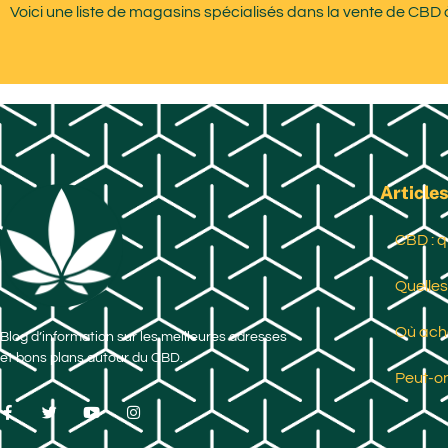
Voici une liste de magasins spécialisés dans la vente de CBD
Articles
CBD : q
Quelles
Où ache
Blog d’information sur les meilleures adresses
et bons plans autour du CBD.
Peut-on