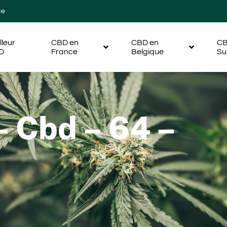
ce
lleur
CBD en
CBD en
CB
D
France
Belgique
Su
– Cbd – 64 –