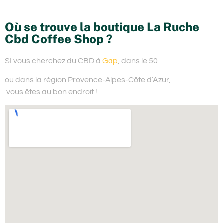
Où se trouve la boutique La Ruche
Cbd Coffee Shop ?
SI vous cherchez du
CBD à
Gap
, dans le 50
ou dans la région Provence-Alpes-Côte d’Azur,
vous êtes au bon endroit !