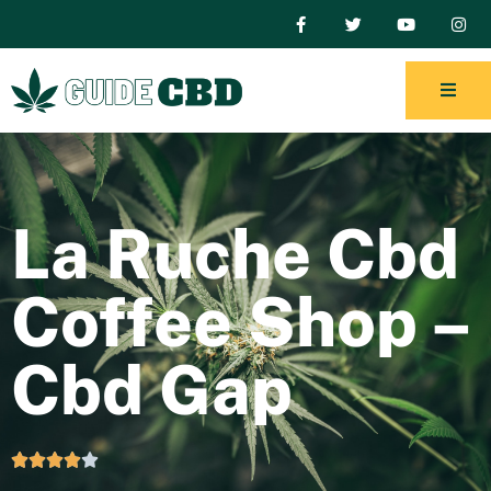
La Ruche Cbd
Coffee Shop –
Cbd Gap




