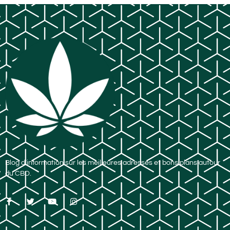
Blog d’information sur les meilleures adresses et bons plans autour
du CBD.