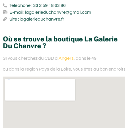
Téléphone : 33 2 59 18 63 86
E-mail : lagalerieduchanvre@gmail.com
Site : lagalerieduchanvre.fr
Où se trouve la boutique La Galerie
Du Chanvre ?
SI vous cherchez du
CBD à
Angers
, dans le 49
ou dans la région Pays de la Loire,
vous êtes au bon endroit !