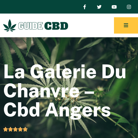
La Galerie Du
Chanvre –
Cbd Angers




