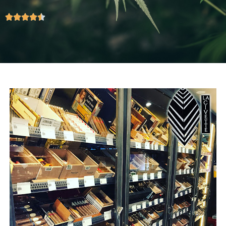




