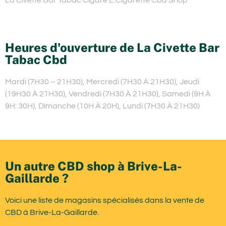
Heures d'ouverture de La Civette Bar
Tabac Cbd
Mardi (7H30 – 21H30), Mercredi (7H30 À 21H30), Jeudi
(19H30 À 21H30), Vendredi (7H30 À 21H30), Samedi (9H À
9H: 30H), Dimanche (10H À 20H), Lundi (7H30 À 21H30)
Un autre CBD shop à Brive-La-
Gaillarde ?
Voici une liste de magasins spécialisés dans la vente de
CBD à Brive-La-Gaillarde.