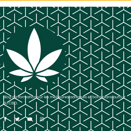
Blog d’information sur les meilleures adresses et bons plans autour
du CBD.