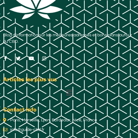
Blog d’information sur les meilleures adresses et bons plans autour
du CBD.
Articles les plus vus
Contact Info
Paris, Marseille, Lyon, Bordeaux, Nice, France
info@guide-cbd.fr