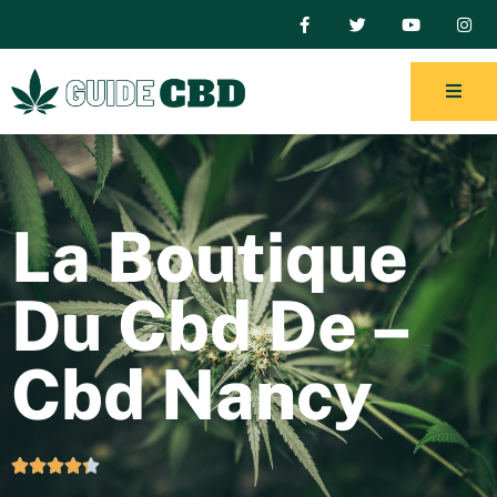
La Boutique
Du Cbd De –
Cbd Nancy




