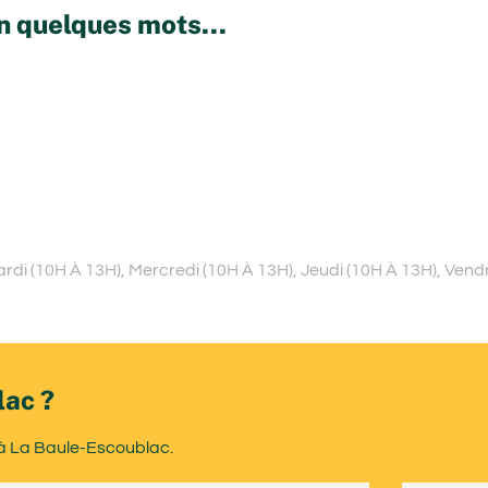
n quelques mots...
di (10H À 13H), Mercredi (10H À 13H), Jeudi (10H À 13H), Vend
lac ?
 à La Baule-Escoublac.