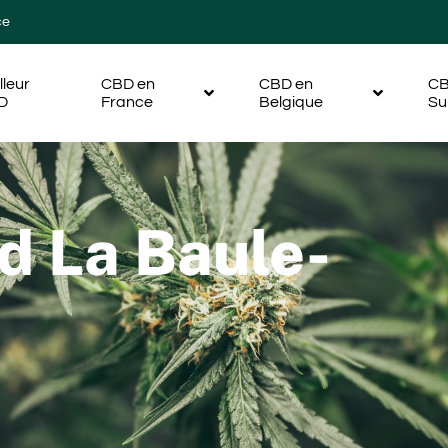
ce
lleur
CBD en
CBD en
CB
D
France
Belgique
Su
d La Baule-