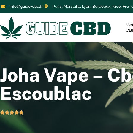
info@guide-cbd.fr
Paris, Marseille, Lyon, Bordeaux, Nice, Fran
Mei
CB
Joha Vape – Cb
Escoublac




