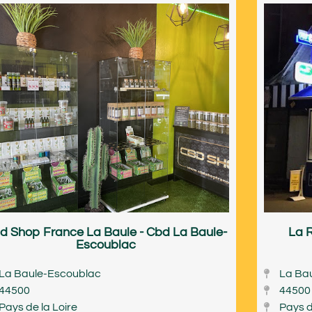
d Shop France La Baule - Cbd La Baule-
La 
Escoublac
La Baule-Escoublac
La Ba
44500
44500
Pays de la Loire
Pays d