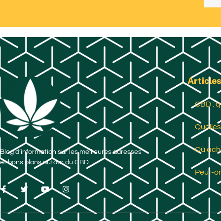
Articles
CBD : q
Quelles
Où ache
Blog d’information sur les meilleures adresses
et bons plans autour du CBD.
Peut-on