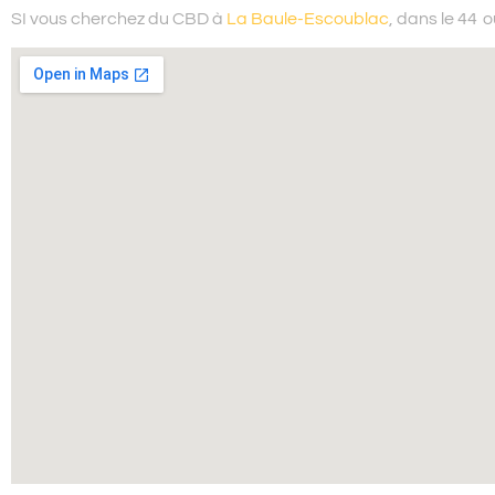
SI vous cherchez du
CBD à
La Baule-Escoublac
, dans le 44
o