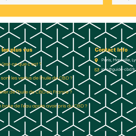
 les plus vus
Contact Info
Paris, Marseille, 
u’est-ce que c’est ?
info@guide-cbd.fr
 sont les vertus de l’huile de CBD ?
ter de l’huile de CBD en France ?
 boire de l’eau après avoir pris du CBD ?