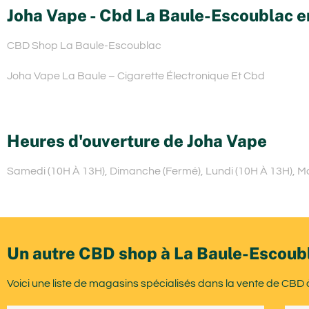
Joha Vape - Cbd La Baule-Escoublac e
CBD Shop La Baule-Escoublac
Joha Vape La Baule – Cigarette Électronique Et Cbd
Heures d'ouverture de Joha Vape
Samedi (10H À 13H), Dimanche (Fermé), Lundi (10H À 13H), Mar
Un autre CBD shop à La Baule-Escoub
Voici une liste de magasins spécialisés dans la vente de CBD