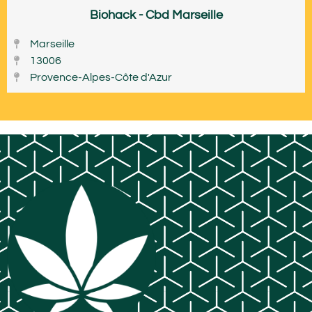
Biohack - Cbd Marseille
Marseille
13006
Provence-Alpes-Côte d'Azur