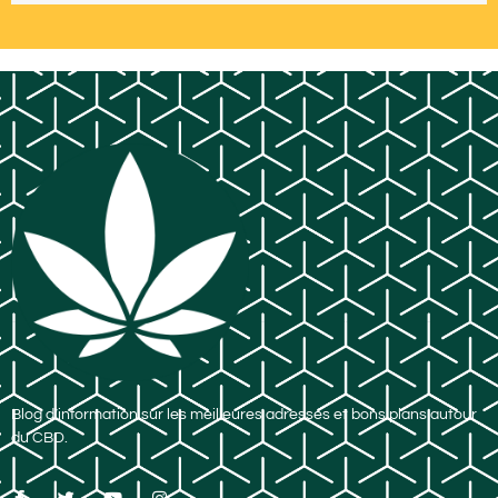
Blog d’information sur les meilleures adresses et bons plans autour
du CBD.