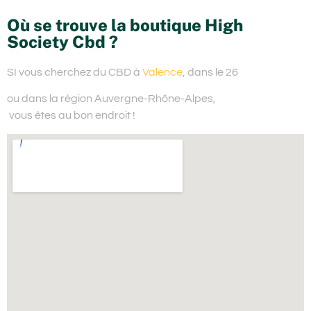
Où se trouve la boutique High
Society Cbd ?
SI vous cherchez du
CBD à
Valence
, dans le 26
ou dans la région Auvergne-Rhône-Alpes,
vous êtes au bon endroit !