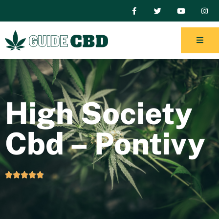
High Society
Cbd – Pontivy




