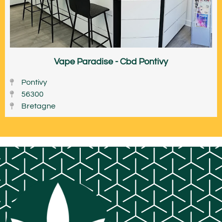
Vape Paradise - Cbd Pontivy
Pontivy
56300
Bretagne