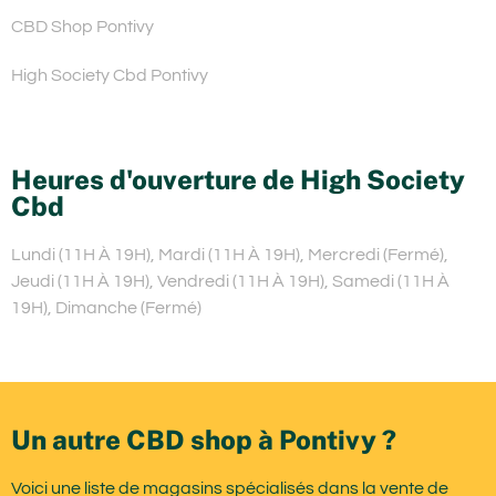
CBD Shop Pontivy
High Society Cbd Pontivy
Heures d'ouverture de High Society
Cbd
Lundi (11H À 19H), Mardi (11H À 19H), Mercredi (Fermé),
Jeudi (11H À 19H), Vendredi (11H À 19H), Samedi (11H À
19H), Dimanche (Fermé)
Un autre CBD shop à Pontivy ?
Voici une liste de magasins spécialisés dans la vente de