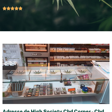





Adresse de High Society Cbd Corner - Cbd