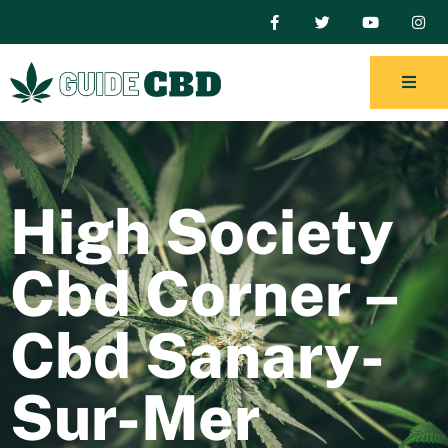
High Society
Cbd Corner –
Cbd Sanary-
Sur-Mer