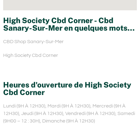
High Society Cbd Corner - Cbd
Sanary-Sur-Mer en quelques mots...
CBD Shop Sanary-Sur-Mer
High Society Cbd Corner
Heures d'ouverture de High Society
Cbd Corner
Lundi (9H À 12H30), Mardi (9H À 12H30), Mercredi (9H À
12H30), Jeudi (9H À 12H30), Vendredi (9H À 12H30), Samedi
(9H00 – 12 : 30H), Dimanche (9H À 12H30)