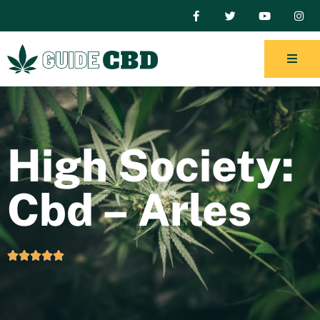
High Society:
Cbd – Arles




