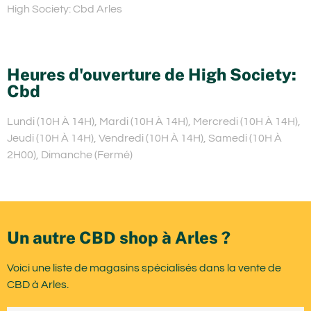
High Society: Cbd Arles
Heures d'ouverture de High Society:
Cbd
Lundi (10H À 14H), Mardi (10H À 14H), Mercredi (10H À 14H),
Jeudi (10H À 14H), Vendredi (10H À 14H), Samedi (10H À
2H00), Dimanche (Fermé)
Un autre CBD shop à Arles ?
Voici une liste de magasins spécialisés dans la vente de
CBD à Arles.