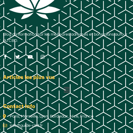
Blog d’information sur les meilleures adresses et bons plans autour
du CBD.
Articles les plus vus
Contact Info
Paris, Marseille, Lyon, Bordeaux, Nice, France
info@guide-cbd.fr