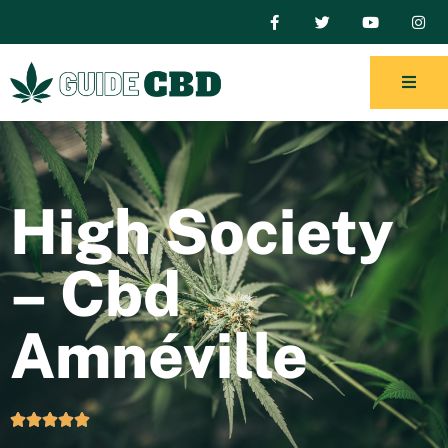
High Society
– Cbd
Amnéville




