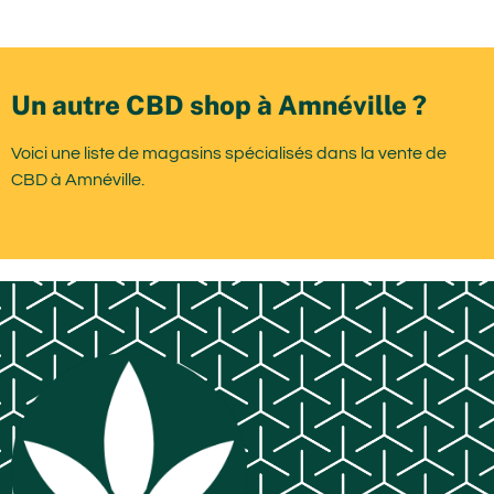
Un autre CBD shop à Amnéville ?
Voici une liste de magasins spécialisés dans la vente de
CBD à Amnéville.