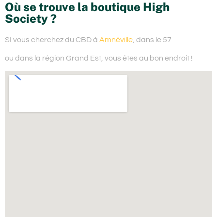
Où se trouve la boutique High
Society ?
SI vous cherchez du
CBD à
Amnéville
, dans le 57
ou dans la région Grand Est,
vous êtes au bon endroit !