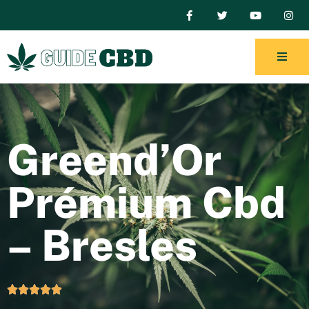
Greend’Or
Prémium Cbd
– Bresles




