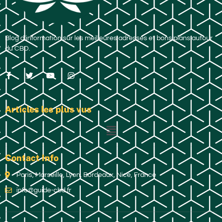
Blog d’information sur les meilleures adresses et bons plans autour
du CBD.
Articles les plus vus
Contact Info
Paris, Marseille, Lyon, Bordeaux, Nice, France
info@guide-cbd.fr