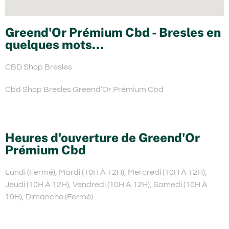
Greend'Or Prémium Cbd - Bresles en
quelques mots...
CBD Shop Bresles
Cbd Shop Bresles Greend’Or Prémium Cbd
Heures d'ouverture de Greend'Or
Prémium Cbd
Lundi (Fermé), Mardi (10H À 12H), Mercredi (10H À 12H),
Jeudi (10H À 12H), Vendredi (10H À 12H), Samedi (10H À
19H), Dimanche (Fermé)